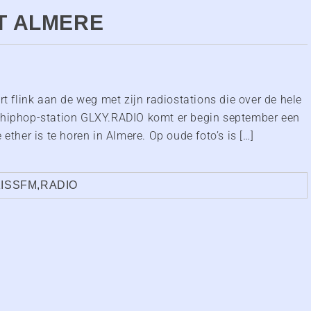
IT ALMERE
flink aan de weg met zijn radiostations die over de hele
e hiphop-station GLXY.RADIO komt er begin september een
ether is te horen in Almere. Op oude foto’s is […]
KISSFM
,
RADIO