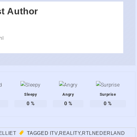
t Author
nl
Sleepy
Angry
Surprise
0
%
0
%
0
%
ELLIET
TAGGED
ITV
,
REALITY
,
RTLNEDERLAND