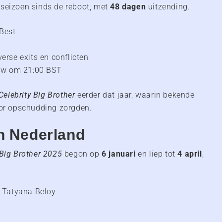
e seizoen sinds de reboot, met
48 dagen
uitzending.
Best
erse exits en conflicten
ow om 21:00 BST
Celebrity Big Brother
eerder dat jaar, waarin bekende
or opschudding zorgden.
in Nederland
Big Brother 2025
begon op
6 januari
en liep tot
4 april
,
 Tatyana Beloy