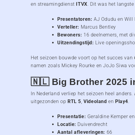
en streamingdienst
ITVX
. Dit was het langst
Presentatoren:
AJ Odudu en Will 
Verteller:
Marcus Bentley
Bewoners:
16 deelnemers, met div
Uitzendingstijd:
Live openingssh
Het seizoen bouwde voort op het succes van
namen zoals Mickey Rourke en JoJo Siwa vo
🇳🇱 Big Brother 2025 
In Nederland verliep het seizoen heel anders.
uitgezonden op
RTL 5
,
Videoland
en
Play4
.
Presentatie:
Geraldine Kemper en
Locatie:
Duivendrecht
Aantal afleveringen:
66