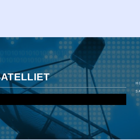
SATELLIET
H
S