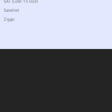
SAT Eutel 13 Oost
Satelliet
Ziggo