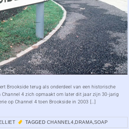
keert Brookside terug als onderdeel van een historische
 Channel 4 zich opmaakt om later dit jaar zijn 30-jarig
erie op Channel 4 toen Brookside in 2003 […]
ELLIET
TAGGED
CHANNEL4
,
DRAMA
,
SOAP