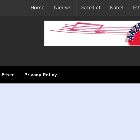
Home
Nieuws
Satelliet
Kabel
Et
ET
Ether
Privacy Policy